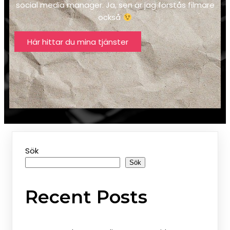
social media manager. Ja, sen är jag förstås filmare
också
Här hittar du mina tjänster
Sök
Sök
Recent Posts