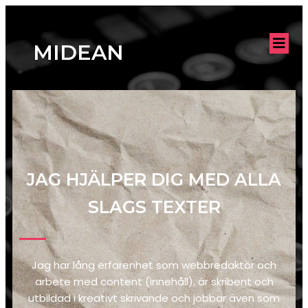
MIDEAN
JAG HJÄLPER DIG MED ALLA
SLAGS TEXTER
Jag har lång erfarenhet som webbredaktör och
arbete med content (innehåll), är skribent och
utbildad i kreativt skrivande och jobbar även som