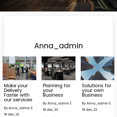
Anna_admin
Make your
Planning for
Solutions for
Delivery
your
your own
Faster with
Business
Business
our services
By
Anna_admin
|
By
Anna_admin
|
By
Anna_admin
|
18
dec, 23
18
dec, 23
18
dec, 23