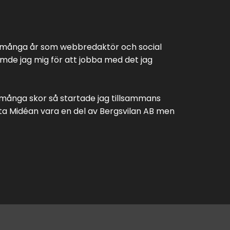
at många år som webbredaktör och social
mde jag mig för att jobba med det jag
 många skor så startade jag tillsammans
ta Midéan vara en del av Bergsvilan AB men